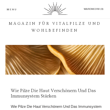
Direkt
zum
WA
PROD
WARENKORB (
0
)
MENU
Inhalt
MAGAZIN FÜR VITALPILZE UND
WOHLBEFINDEN
Wie Pilze Die Haut Verschönern Und Das
Immunsystem Stärken
Wie Pilze Die Haut Verschönern Und Das Immunsystem