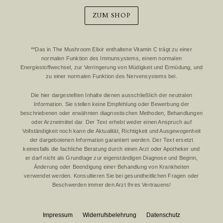
ZUM SHOP
**Das in The Mushroom Elixir enthaltene Vitamin C trägt zu einer
normalen Funktion des Immunsystems, einem normalen
Energiestoffwechsel, zur Verringerung von Müdigkeit und Ermüdung, und
zu einer normalen Funktion des Nervensystems bei.
Die hier dargestellten Inhalte dienen ausschließlich der neutralen
Information. Sie stellen keine Empfehlung oder Bewerbung der
beschriebenen oder erwähnten diagnostischen Methoden, Behandlungen
oder Arzneimittel dar. Der Text erhebt weder einen Anspruch auf
Vollständigkeit noch kann die Aktualität, Richtigkeit und Ausgewogenheit
der dargebotenen Information garantiert werden. Der Text ersetzt
keinesfalls die fachliche Beratung durch einen Arzt oder Apotheker und
er darf nicht als Grundlage zur eigenständigen Diagnose und Beginn,
Änderung oder Beendigung einer Behandlung von Krankheiten
verwendet werden. Konsultieren Sie bei gesundheitlichen Fragen oder
Beschwerden immer den Arzt Ihres Vertrauens!
Impressum
Widerrufsbelehrung
Datenschutz