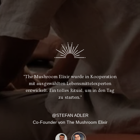
Kooperation
"The Mushroom Elixir ist für mich eine
"The Mushr
experten
absolut innovatives
mit aus
 in den Tag
Nahrungsergänzungsmittel - ein echter
entwickelt
Game Changer zu herkömmlichem Kaffee!"
AARON S.
 Elixir
Personal Trainer & Ernährungsberater
Co-Fou