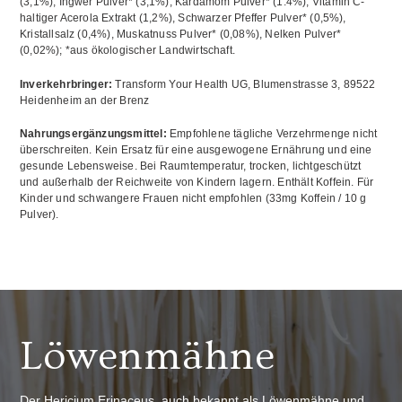
(3,1%), Ingwer Pulver* (3,1%), Kardamom Pulver* (1.4%), Vitamin C-
haltiger Acerola Extrakt (1,2%), Schwarzer Pfeffer Pulver* (0,5%),
Kristallsalz (0,4%), Muskatnuss Pulver* (0,08%), Nelken Pulver*
(0,02%); *aus ökologischer Landwirtschaft.
Inverkehrbringer:
Transform Your Health UG, Blumenstrasse 3, 89522
Heidenheim an der Brenz
Nahrungsergänzungsmittel:
Empfohlene tägliche Verzehrmenge nicht
überschreiten. Kein Ersatz für eine ausgewogene Ernährung und eine
gesunde Lebensweise. Bei Raumtemperatur, trocken, lichtgeschützt
und außerhalb der Reichweite von Kindern lagern. Enthält Koffein. Für
Kinder und schwangere Frauen nicht empfohlen (33mg Koffein / 10 g
Pulver).
Löwenmähne
Der Hericium Erinaceus, auch bekannt als Löwenmähne und